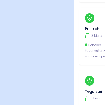
Peneleh
3
bisnis
Peneleh
,
kecamatan-
surabaya
,
ja
Tegalsari
1
bisnis