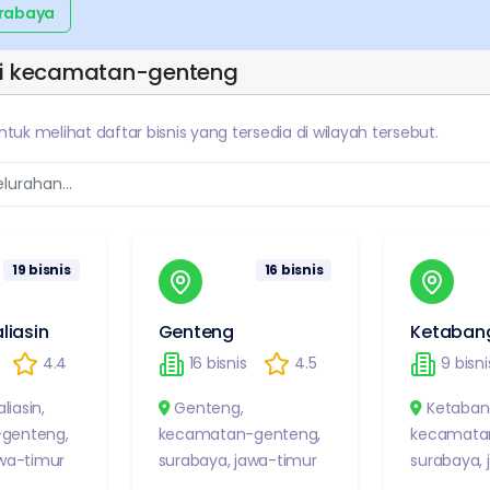
rabaya
i
kecamatan-genteng
untuk melihat daftar bisnis yang tersedia di wilayah tersebut.
19
bisnis
16
bisnis
liasin
Genteng
Ketaban
4.4
16
bisnis
4.5
9
bisni
liasin
,
Genteng
,
Ketaban
genteng
,
kecamatan-genteng
,
kecamata
wa-timur
surabaya
,
jawa-timur
surabaya
,