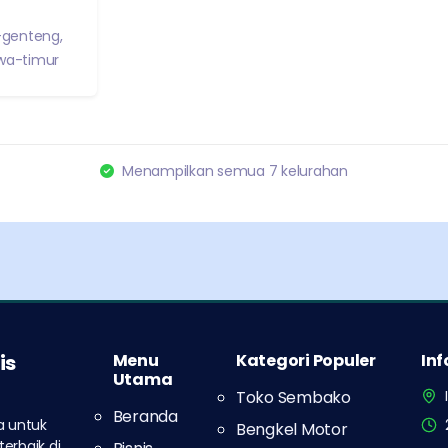
genteng
,
wa-timur
Menampilkan semua
7
kelurahan
is
Menu
Kategori Populer
In
Utama
Toko Sembako
Beranda
a untuk
Bengkel Motor
erbaik di