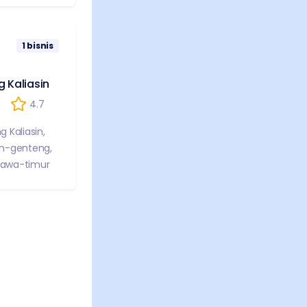
1
bisnis
 Kaliasin
4.7
 Kaliasin
,
n-genteng
,
jawa-timur