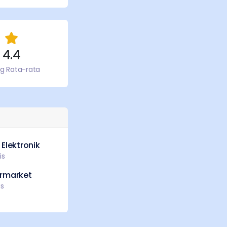
4.4
ng Rata-rata
Elektronik
is
rmarket
is