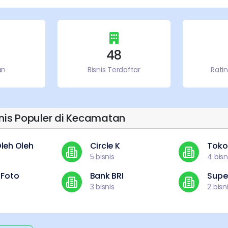
48
an
Bisnis Terdaftar
Rati
snis Populer di Kecamatan
leh Oleh
Circle K
Toko 
5
bisnis
4
bisn
 Foto
Bank BRI
Supe
3
bisnis
2
bisn