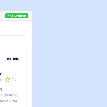
7
Kelurahan
9
bisnis
g
s
4.3
g
,
n-genteng
,
jawa-timur