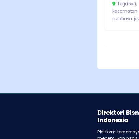
Tegalsari
,
kecamatan-
surabaya
,
ja
Direktori Bisn
Indonesia
Platform terpercay
menemukan bisnis t