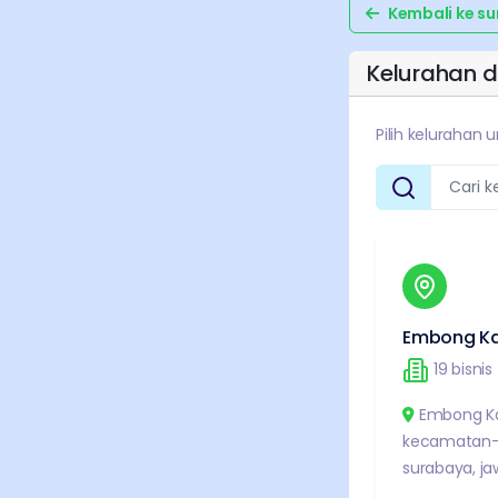
Kembali ke
su
Kelurahan d
Pilih kelurahan 
Embong Ka
19
bisnis
Embong Ka
kecamatan-
surabaya
,
ja