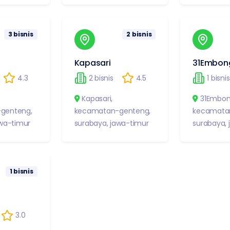
3
bisnis
2
bisnis
Kapasari
31Embong
4.3
2
bisnis
4.5
1
bisnis
Kapasari
,
31Embong
genteng
,
kecamatan-genteng
,
kecamata
wa-timur
surabaya
,
jawa-timur
surabaya
,
1
bisnis
3.0