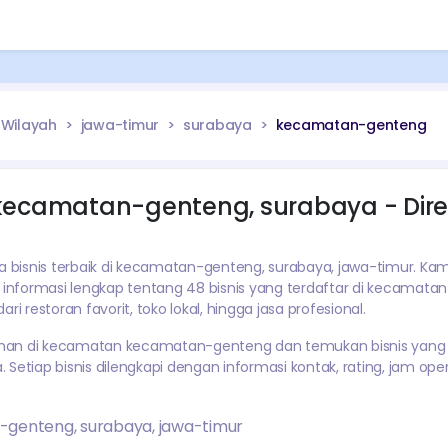
Wilayah
jawa-timur
surabaya
kecamatan-genteng
kecamatan-genteng
,
surabaya
- Dire
isnis terbaik di
kecamatan-genteng
,
surabaya
,
jawa-timur
. Kam
nformasi lengkap tentang
48
bisnis yang terdaftar di kecamata
dari restoran favorit, toko lokal, hingga jasa profesional.
han di kecamatan
kecamatan-genteng
dan temukan bisnis yang
Setiap bisnis dilengkapi dengan informasi kontak, rating, jam oper
-genteng
,
surabaya
,
jawa-timur