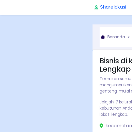
Sharelokasi
Beranda
Bisnis di
Lengkap
Temukan semua b
mengumpulkan i
genteng
, mulai 
Jelajahi
7
kelura
kebutuhan Anda. 
lokasi lengkap.
kecamatan