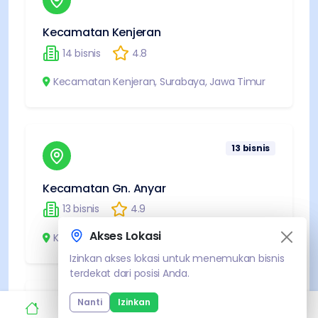
Kecamatan Kenjeran
14
bisnis
4.8
Kecamatan Kenjeran
,
Surabaya
,
Jawa Timur
13
bisnis
Kecamatan Gn. Anyar
13
bisnis
4.9
Akses Lokasi
Akses Lokasi
Kecamatan Gn. Anyar
,
Surabaya
,
Jawa Timur
Izinkan akses lokasi untuk menemukan bisnis
Izinkan akses lokasi untuk menemukan bisnis
terdekat dari posisi Anda.
terdekat dari posisi Anda.
Nanti
Nanti
Izinkan
Izinkan
12
bisnis