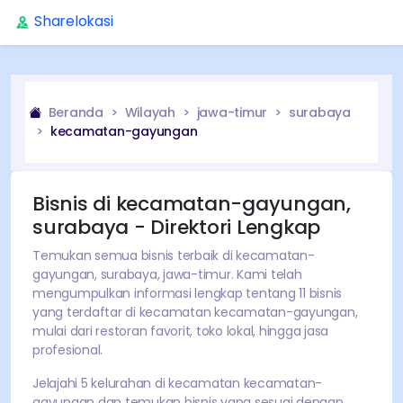
Sharelokasi
Beranda
Wilayah
jawa-timur
surabaya
kecamatan-gayungan
Bisnis di
kecamatan-gayungan
,
surabaya
- Direktori Lengkap
Temukan semua bisnis terbaik di
kecamatan-
gayungan
,
surabaya
,
jawa-timur
. Kami telah
mengumpulkan informasi lengkap tentang
11
bisnis
yang terdaftar di kecamatan
kecamatan-gayungan
,
mulai dari restoran favorit, toko lokal, hingga jasa
profesional.
Jelajahi
5
kelurahan di kecamatan
kecamatan-
gayungan
dan temukan bisnis yang sesuai dengan