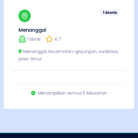
1
bisnis
Menanggal
1
bisnis
4.7
Menanggal
,
kecamatan-gayungan
,
surabaya
,
jawa-timur
Menampilkan semua
5
kelurahan