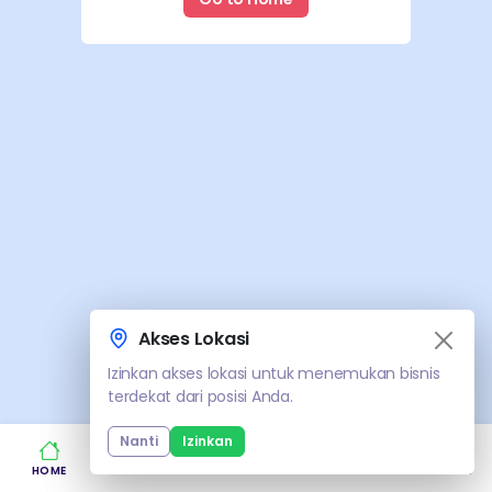
Akses Lokasi
Akses Lokasi
Izinkan akses lokasi untuk menemukan bisnis
Izinkan akses lokasi untuk menemukan bisnis
terdekat dari posisi Anda.
terdekat dari posisi Anda.
Nanti
Nanti
Izinkan
Izinkan
HOME
KATEGORI
WILAYAH
LOGIN
REGISTER