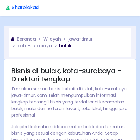
Sharelokasi
Beranda
Wilayah
jawa-timur
kota-surabaya
bulak
Bisnis di
bulak
,
kota-surabaya
-
Direktori Lengkap
Temukan semua bisnis terbaik di
bulak
,
kota-surabaya
,
jawa-timur
. Kami telah mengumpulkan informasi
lengkap tentang
1
bisnis yang terdaftar di kecamatan
bulak
, mulai dari restoran favorit, toko lokal, hingga jasa
profesional.
Jelajahi
1
kelurahan di kecamatan
bulak
dan temukan
bisnis yang sesuai dengan kebutuhan Anda. Setiap
bisnis dilengkapi dengan informasi kontak, rating, jam