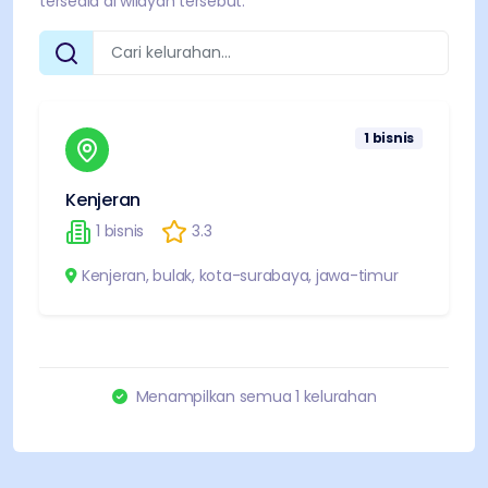
tersedia di wilayah tersebut.
1
bisnis
Kenjeran
1
bisnis
3.3
Kenjeran
,
bulak
,
kota-surabaya
,
jawa-timur
Menampilkan semua
1
kelurahan