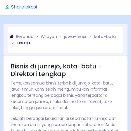
Sharelokasi
Beranda
Wilayah
jawa-timur
kota-batu
junrejo
Bisnis di
junrejo
,
kota-batu
-
Direktori Lengkap
Temukan semua bisnis terbaik di
junrejo
,
kota-batu
,
jawa-timur
. Kami telah mengumpulkan informasi
lengkap tentang
berbagai
bisnis yang terdaftar di
kecamatan
junrejo
, mulai dari restoran favorit, toko
lokal, hingga jasa profesional.
Jelajahi
berbagai
kelurahan di kecamatan
junrejo
dan
temukan bisnis yang sesuai dengan kebutuhan Anda.
Setiap bisnis dilengkapi dengan informasi kontak, rating,