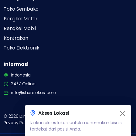
Toko Sembako
Bengkel Motor
Bengkel Mobil
Kontrakan
Toko Elektronik
Informasi
Indonesia
24/7 Online
info@sharelokasi.com
Akses Lokasi
Akses Lokasi
©
2026
Direktori Bisnis Indonesia. All rights reserved.
Privacy Policy
Izinkan akses lokasi untuk menemukan bisnis
Izinkan akses lokasi untuk menemukan bisnis
Terms of Service
About Us
Contact
terdekat dari posisi Anda.
terdekat dari posisi Anda.