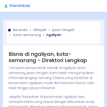
Sharelokasi
Beranda
Wilayah
jawa-tengah
kota-semarang
ngaliyan
Bisnis di
ngaliyan
,
kota-
semarang
- Direktori Lengkap
Temukan semua bisnis terbaik di
ngaliyan
,
kota-
semarang
,
jawa-tengah
. Kami telah mengumpulkan
informasi lengkap tentang
2
bisnis yang terdaftar di
kecamatan
ngaliyan
, mulai dari restoran favorit, toko
lokal, hingga jasa profesional.
Jelajahi
1
kelurahan di kecamatan
ngaliyan
dan
temukan bisnis yang sesuai dengan kebutuhan Anda.
Setiap bisnis dilengkapi dengan informasi kontak, rating,