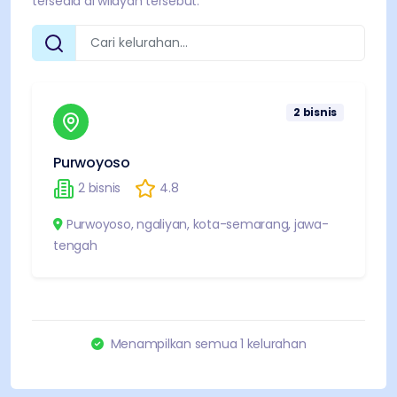
tersedia di wilayah tersebut.
2
bisnis
Purwoyoso
2
bisnis
4.8
Purwoyoso
,
ngaliyan
,
kota-semarang
,
jawa-
tengah
Menampilkan semua
1
kelurahan