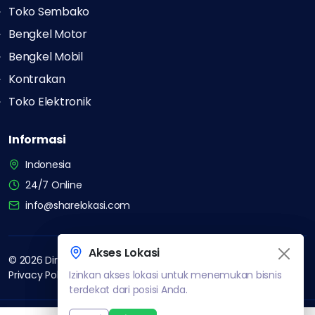
Toko Sembako
Bengkel Motor
Bengkel Mobil
Kontrakan
Toko Elektronik
Informasi
Indonesia
24/7 Online
info@sharelokasi.com
Akses Lokasi
Akses Lokasi
©
2026
Direktori Bisnis Indonesia. All rights reserved.
Privacy Policy
Terms of Service
About Us
Contact
Izinkan akses lokasi untuk menemukan bisnis
Izinkan akses lokasi untuk menemukan bisnis
terdekat dari posisi Anda.
terdekat dari posisi Anda.