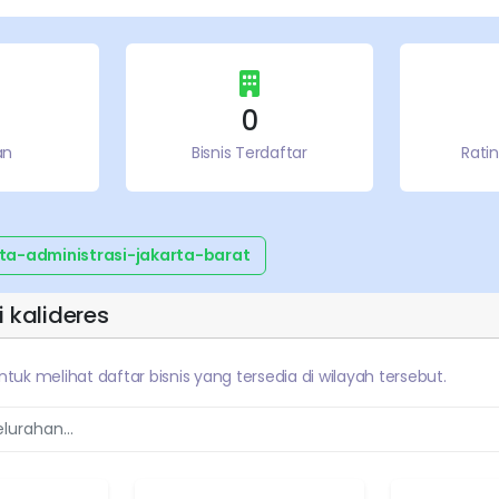
0
an
Bisnis Terdaftar
Rati
ta-administrasi-jakarta-barat
i
kalideres
untuk melihat daftar bisnis yang tersedia di wilayah tersebut.