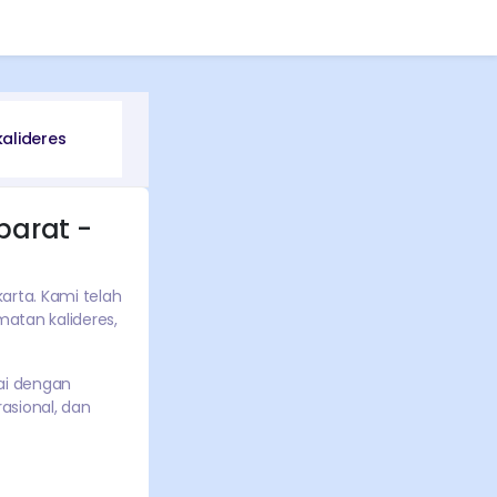
kalideres
barat
-
karta
. Kami telah
camatan
kalideres
,
ai dengan
asional, dan