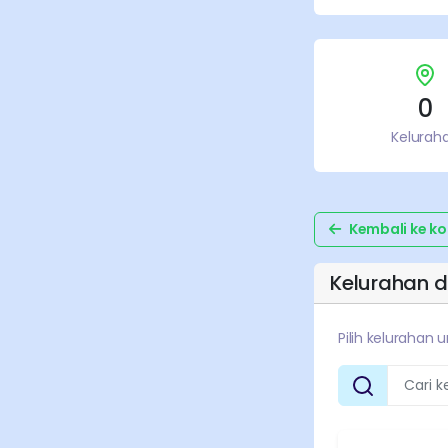
0
Kelurah
Kembali ke
ko
Kelurahan d
Pilih kelurahan 