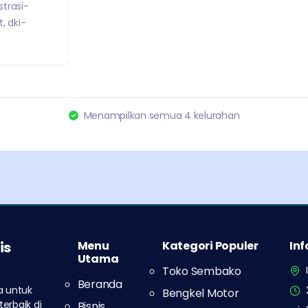
trasi-
t
,
dki-
Menampilkan semua
4
kelurahan
is
Menu
Kategori Populer
In
Utama
Toko Sembako
Beranda
a untuk
Bengkel Motor
erbaik di
Bisnis