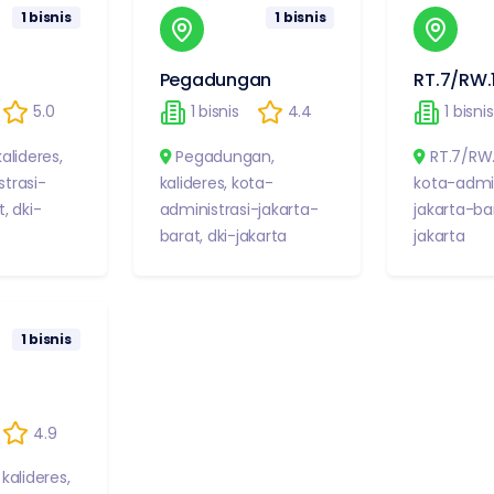
1
bisnis
1
bisnis
Pegadungan
RT.7/RW.
5.0
1
bisnis
4.4
1
bisnis
kalideres
,
Pegadungan
,
RT.7/RW.
trasi-
kalideres
,
kota-
kota-admin
t
,
dki-
administrasi-jakarta-
jakarta-ba
barat
,
dki-jakarta
jakarta
1
bisnis
4.9
,
kalideres
,