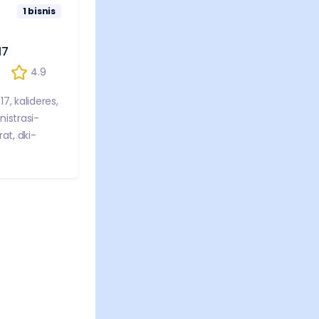
1
bisnis
17
4.9
17
,
kalideres
,
istrasi-
rat
,
dki-