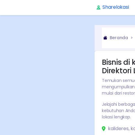
Sharelokasi
Beranda
Bisnis di
Direktor
Temukan semua b
mengumpulkan i
mulai dari restor
Jelajahi
berbaga
kebutuhan Anda. 
lokasi lengkap.
kalideres
,
k