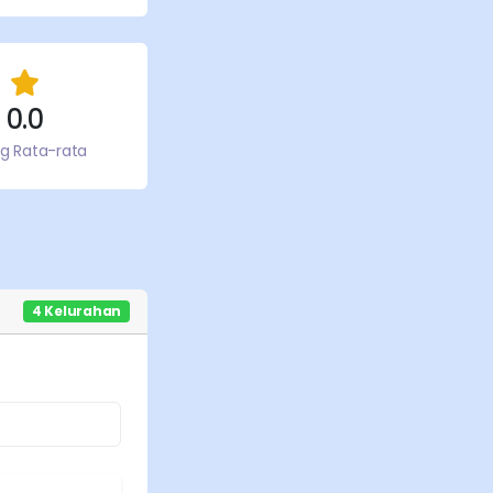
0.0
ng Rata-rata
4
Kelurahan