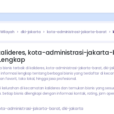
Wilayah
dki-jakarta
kota-administrasi-jakarta-barat
kalideres
,
kota-administrasi-jakarta-
i Lengkap
isnis terbaik di
kalideres
,
kota-administrasi-jakarta-barat
,
dki-ja
nformasi lengkap tentang
berbagai
bisnis yang terdaftar di ke
an favorit, toko lokal, hingga jasa profesional.
i
kelurahan di kecamatan
kalideres
dan temukan bisnis yang sesu
Setiap bisnis dilengkapi dengan informasi kontak, rating, jam oper
ota-administrasi-jakarta-barat
,
dki-jakarta