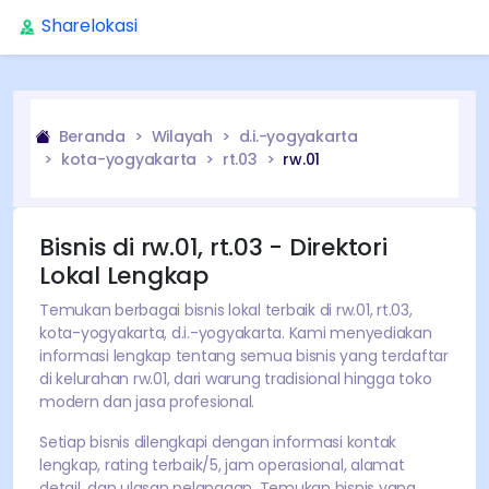
Sharelokasi
Beranda
Wilayah
d.i.-yogyakarta
kota-yogyakarta
rt.03
rw.01
Bisnis di
rw.01
,
rt.03
- Direktori
Lokal Lengkap
Temukan
berbagai
bisnis lokal terbaik di
rw.01
,
rt.03
,
kota-yogyakarta
,
d.i.-yogyakarta
. Kami menyediakan
informasi lengkap tentang semua bisnis yang terdaftar
di kelurahan
rw.01
, dari warung tradisional hingga toko
modern dan jasa profesional.
Setiap bisnis dilengkapi dengan informasi kontak
lengkap, rating
terbaik
/5, jam operasional, alamat
detail, dan ulasan pelanggan. Temukan bisnis yang