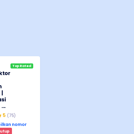
Top Rated
ktor
n
|
si
...
5
(
75
)
ilkan nomor
utup