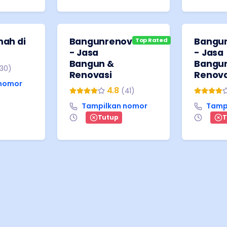
ah di
Bangunrenov
Bangu
Top Rated
- Jasa
- Jasa
Bangun &
Bangu
30
)
Renovasi
Renova
 nomor
4.8
(
41
)
Tampilkan nomor
Tamp
Tutup
T