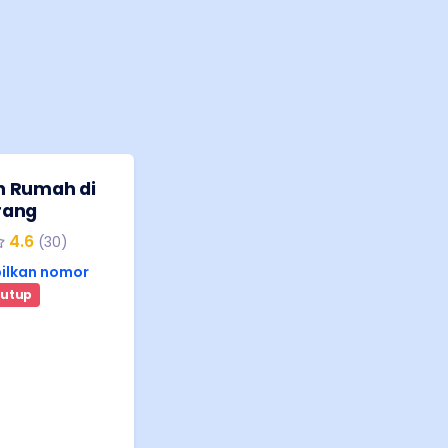
 Rumah di
rang
4.6
(
30
)
ilkan nomor
utup