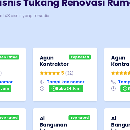
isnis
Tukang Renovasi Ru
ri
148
bisnis yang tersedia
Agun
Agun
Top Rated
Top Rated
Kontraktor
Kontra
5
)
(
32
)
 nomor
Tampilkan nomor
Tamp
4 Jam
Buka 24 Jam
B
Al
Al
Top Rated
Top Rated
Bangunan
Bangu