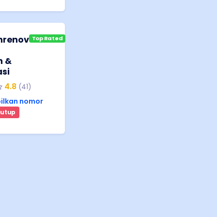
nrenov
Top Rated
n &
si
4.8
(
41
)
ilkan nomor
utup