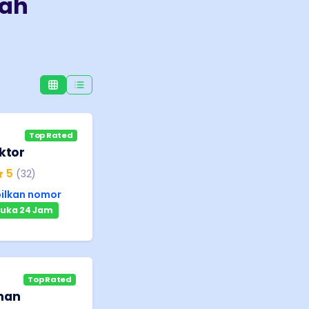
mah
Top Rated
ktor
5
(
32
)
ilkan nomor
uka 24 Jam
Top Rated
nan