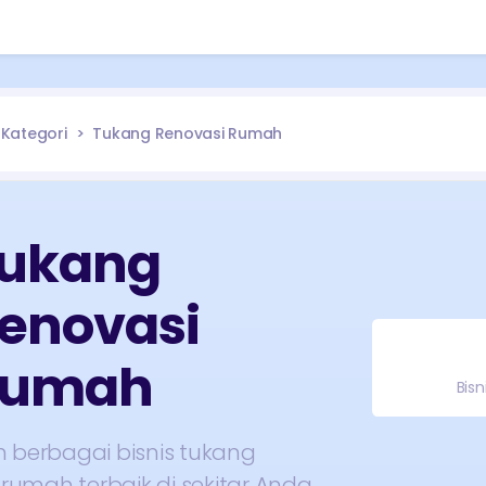
Kategori
Tukang Renovasi Rumah
ukang
enovasi
Rumah
Bisn
 berbagai bisnis
tukang
i rumah
terbaik di sekitar Anda