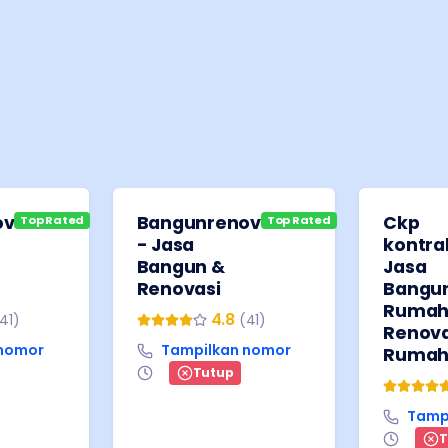
ov
Bangunrenov
Ckp
Top Rated
Top Rated
- Jasa
kontra
Bangun &
Jasa
Renovasi
Bangu
Rumah 
4.8
41
)
(
41
)
Renova
 nomor
Tampilkan nomor
Rumah 
Tutup
Tamp
T