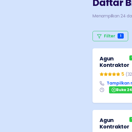
Daftar B
Menampilkan
24
da
Filter
1
Agun
Kontraktor
5
(
32
Tampilkan
Buka 2
Agun
Kontraktor