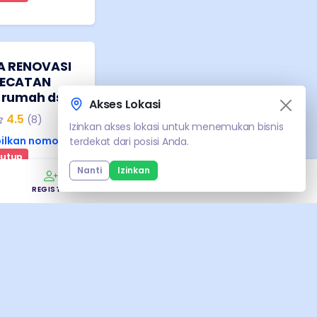
A RENOVASI
GECATAN
 rumah dsb
Akses Lokasi
Akses Lokasi
4.5
(
8
)
Izinkan akses lokasi untuk menemukan bisnis
Izinkan akses lokasi untuk menemukan bisnis
ilkan nomor
terdekat dari posisi Anda.
terdekat dari posisi Anda.
utup
Nanti
Nanti
Izinkan
Izinkan
REGISTER