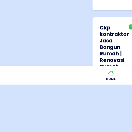
Ckp
kontraktor
Jasa
Bangun
Rumah |
Renovasi
Rumah ...
5
(
7
HOME
Tampilkan
Tutup