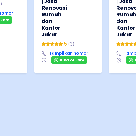
| Jasa
| Jasa
)
Renovasi
Renova
 nomor
Rumah
Ruma
4 Jam
dan
dan
Kantor
Kantor
Jakar...
Jakar..
5
(
3
)
Tampilkan nomor
Tamp
Buka 24 Jam
B