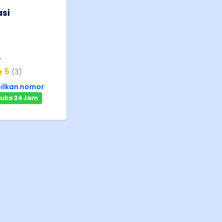
si
h
.
5
(
3
)
ilkan nomor
uka 24 Jam