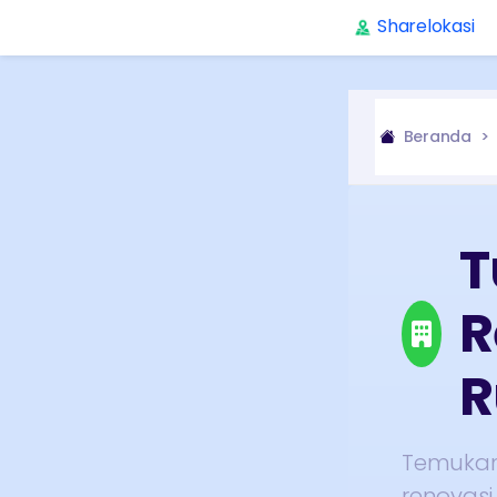
Sharelokasi
Beranda
T
R
Temukan
renovas