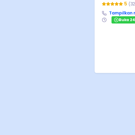
5
(
32
Tampilkan
Buka 2