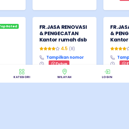
FR.JASA RENOVASI
FR.JAS
Top Rated
& PENGECATAN
& PEN
Kantor rumah dsb
Kantor
4.5
(
8
)
Tampilkan nomor
Tamp
Tutup
T
5
)
KATEGORI
WILAYAH
LOGIN
 nomor