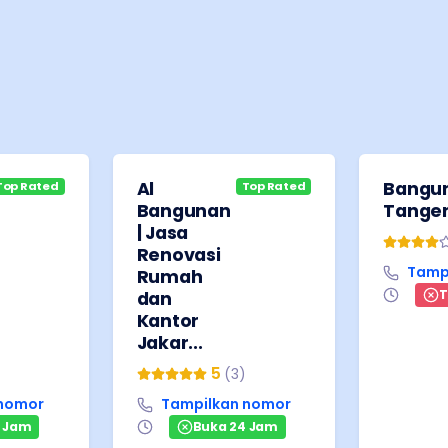
Al
Bangun
Top Rated
Top Rated
Bangunan
Tange
| Jasa
Renovasi
Tamp
Rumah
T
dan
Kantor
Jakar...
5
(
3
)
 nomor
Tampilkan nomor
4 Jam
Buka 24 Jam