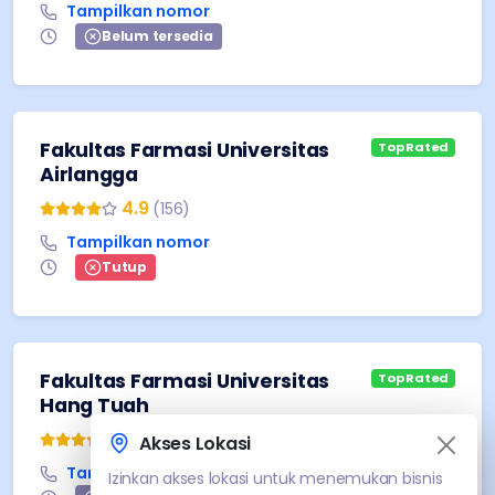
Tampilkan nomor
Belum tersedia
Fakultas Farmasi Universitas
Top Rated
Airlangga
4.9
(
156
)
Tampilkan nomor
Tutup
Fakultas Farmasi Universitas
Top Rated
Hang Tuah
5
(
9
)
Akses Lokasi
Akses Lokasi
Tampilkan nomor
Izinkan akses lokasi untuk menemukan bisnis
Izinkan akses lokasi untuk menemukan bisnis