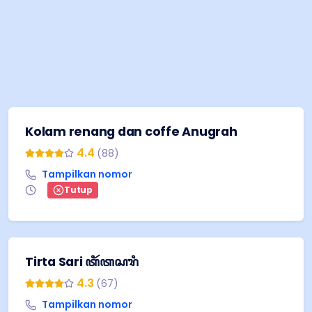
Kolam renang dan coffe Anugrah
4.4
(
88
)
Tampilkan nomor
Tutup
Tirta Sari ꦠꦶꦂꦠꦱꦫꦶ
4.3
(
67
)
Tampilkan nomor